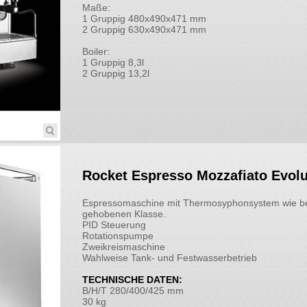
Maße:
1 Gruppig 480x490x471 mm
2 Gruppig 630x490x471 mm
Boiler:
1 Gruppig 8,3l
2 Gruppig 13,2l
Rocket Espresso Mozzafiato Evolu
Espressomaschine mit Thermosyphonsystem wie be
gehobenen Klasse.
PID Steuerung
Rotationspumpe
Zweikreismaschine
Wahlweise Tank- und Festwasserbetrieb
TECHNISCHE DATEN:
B/H/T 280/400/425 mm
30 kg