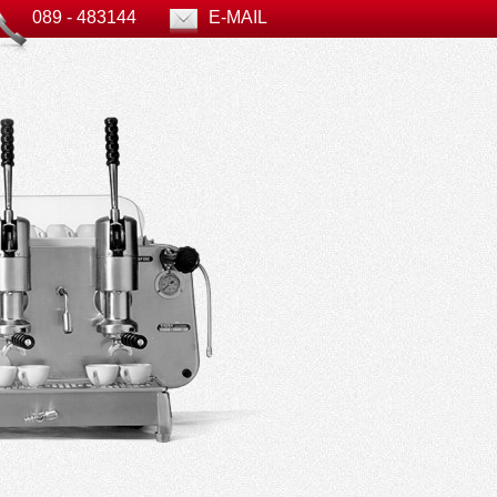
089 - 483144
E-MAIL