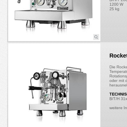
1200 W
25 kg
Rocke
Die Rocke
Temperatu
Rotations
oder mit
herausne
TECHNIS
B/T/H 31
weitere I