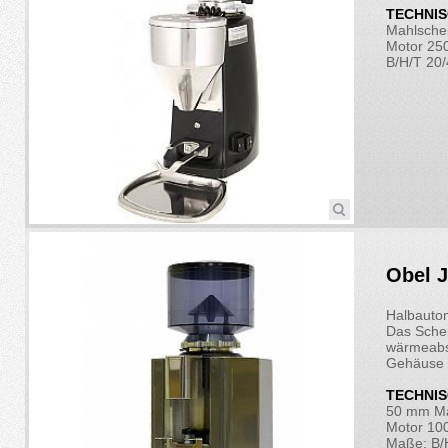
TECHNIS
Mahlsche
Motor 2
B/H/T 20
Obel J
Halbauto
Das Schei
wärmeabs
Gehäuse i
TECHNIS
50 mm Ma
Motor 10
Maße: B/