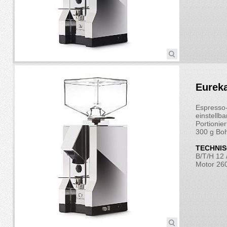
Eurek
Espresso-
einstellba
Portionie
300 g Boh
TECHNIS
B/T/H 12 
Motor 2