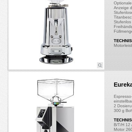
Optionale
Anzeige 
Stufenlos
Titanbes
Stufenlos
Freihänd
Füllmenge
TECHNIS
Motorleis
Eurek
Espresso-
einstellba
2 Dosieru
300 g Boh
TECHNIS
B/T/H 12 
Motor 2