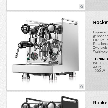
Rocket
Espresso
gehobene
PID Steu
Rotation
Zweikrei
Wahlweis
TECHNIS
B/H/T 28
30 kg
1200 W
Rocke