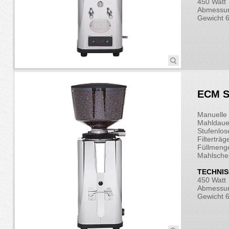
450 Watt
Abmessun
Gewicht 6
ECM S
Manuelle 
Mahldauer
Stufenlos
Filterträ
Füllmeng
Mahlsche
TECHNIS
450 Watt
Abmessun
Gewicht 6