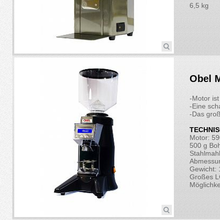
6,5 kg
Obel M
-Motor is
-Eine sc
-Das groß
TECHNIS
Motor: 5
500 g Boh
Stahlmah
Abmessun
Gewicht: 
Großes L
Möglichke