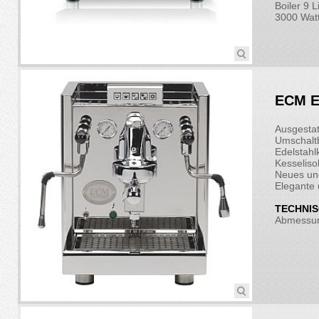
Boiler 9 L
3000 Wat
ECM El
Ausgestat
Umschalt
Edelstahl
Kesseliso
Neues und
Elegante 
TECHNIS
Abmessun