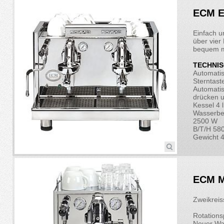
ECM El
Einfach u
über vier
bequem ma
TECHNIS
Automati
Sterntast
Automatis
drücken u
Kessel 4 l
Wasserbe
2500 W
B/T/H 58
Gewicht 
ECM M
Zweikreis
Rotation
Neuer Was