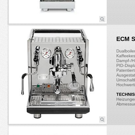
ECM S
Dualboile
Kaffeekes
Dampf-/He
PID-Displ
Patentier
Ausgestat
Umschalt
Hochwert
TECHNIS
Heizungen
Abmessun