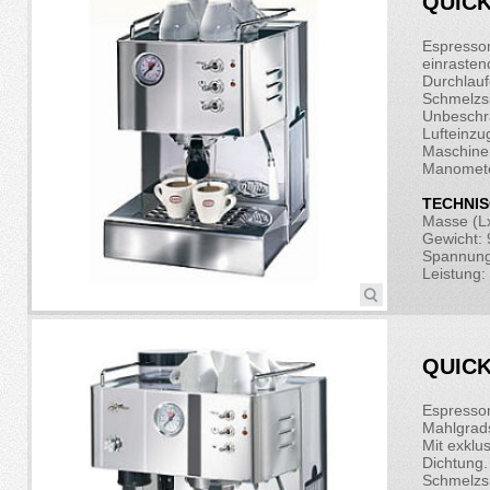
QUICK
Espressom
einraste
Durchlauf
Schmelzs
Unbeschr
Lufteinzu
Maschinen
Manometer
TECHNIS
Masse (Lx
Gewicht: 
Spannung
Leistung:
QUICK
Espresso
Mahlgrads
Mit exklu
Dichtung.
Schmelzs