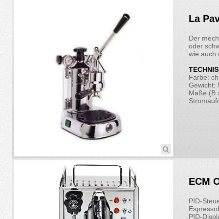
La Pav
Der mecha
oder schw
wie auch 
TECHNIS
Farbe: c
Gewicht: 
Maße (B x
Stromauf
ECM C
PID-Steue
Espresso
PID-Displ