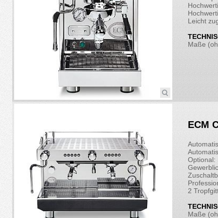
Hochwerti
Hochwerti
Leicht zu
TECHNIS
Maße (ohn
ECM C
Automati
Automati
Optional:
Gewerblic
Zuschaltb
Professio
2 Tropfgi
TECHNIS
Maße (ohn