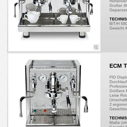
Höhenver
Großer 4l
Gepanzert
TECHNIS
B/T/H 58
Gewicht 
ECM Te
PID Displ
Durchlauf
Professio
Größere 
Leise Ro
Umschalt
2 ergonom
Gewichtsv
TECHNIS
Maße (ohn