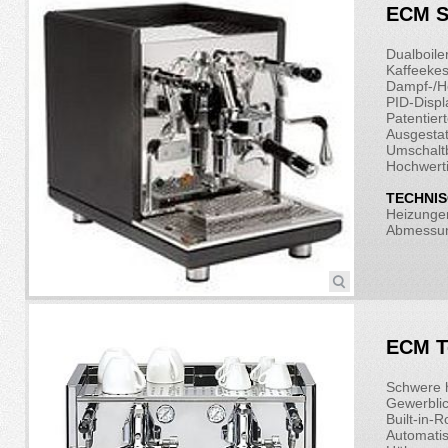
ECM S
Dualboile
Kaffeekes
Dampf-/He
PID-Displ
Patentier
Ausgestat
Umschalt
Hochwert
TECHNIS
Heizungen
Abmessun
ECM T
Schwere 
Gewerblic
Built-in-
Automatis