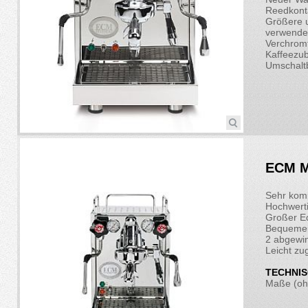
Reedkont
Größere u
verwende
Verchromt
Kaffeezub
Umschalt
ECM M
Sehr kom
Hochwerti
Großer Ed
Bequemer
2 abgewin
Leicht zu
TECHNIS
Maße (ohn