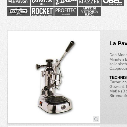
La Pav
Das Model
Minuten l
italienis
Cappucci
TECHNIS
Farbe: c
Gewicht: 
Maße (B x
Stromauf