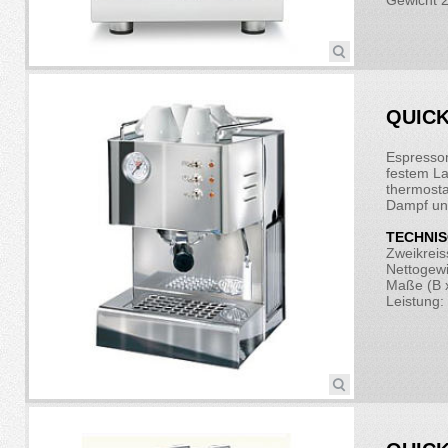
Gewicht 
QUICK
Espressom
festem La
thermosta
Dampf un
TECHNIS
Zweikrei
Nettogewi
Maße (B x
Leistung: