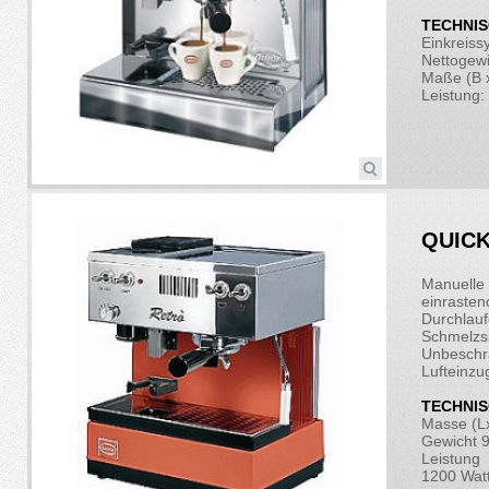
TECHNIS
Einkreiss
Nettogewi
Maße (B x
Leistung:
QUICK
Manuelle 
einraste
Durchlauf
Schmelzs
Unbeschr
Lufteinzu
TECHNIS
Masse (L
Gewicht 9
Leistung
1200 Wat